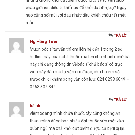
cháu giờ nên điều trị thế nào để khỏi dứt được ạ? Ngày
nao cũng sổ mũi với đau nhức đầu khiến cháu rất mệt
mỏi
TRẢ LỜI
Ng Hồng Tươi
Muốn bác sĩ tư vấn thì em liên hệ đến 1 trong 2 số
hotline này của nahf thuốc mà hỏi cho nhanh, chứ bài
này chỉ đăng thông tin về bác sĩ chứ bác sĩ có trực
web này đâu mà tư vấn em được, chị cho em số,
trước chị đi khám xong vẫn còn lưu: 024 6253 6649 –
0963 302 349
TRẢ LỜI
hà nhi
viêm xoang mình chữa thuốc tây cũng không ăn
thua, mình dùng bao nhiêu đợt thuốc vừa mệt vừa
buồn ngủ mà chả khỏi dứt điểm được, cứ bị đi bị lại.