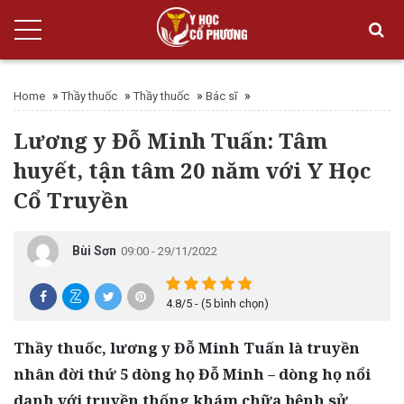
»
»
»
»
Home
Thầy thuốc
Thầy thuốc
Bác sĩ
Lương y Đỗ Minh Tuấn: Tâm
huyết, tận tâm 20 năm với Y Học
Cổ Truyền
Bùi Sơn
09:00 - 29/11/2022
4.8/5 - (5 bình chọn)
Thầy thuốc, lương y Đỗ Minh Tuấn là truyền
nhân đời thứ 5 dòng họ Đỗ Minh – dòng họ nổi
danh với truyền thống khám chữa bệnh sử