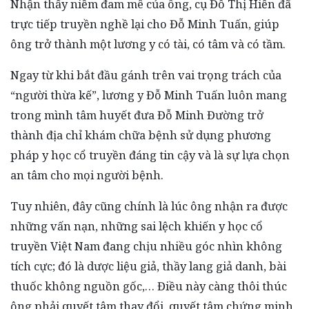
Nhận thấy niềm đam mê của ông, cụ Đỗ Thị Hiển đã
trực tiếp truyền nghề lại cho Đỗ Minh Tuấn, giúp
ông trở thành một lương y có tài, có tâm và có tầm.
Ngay từ khi bắt đầu gánh trên vai trọng trách của
“người thừa kế”, lương y Đỗ Minh Tuấn luôn mang
trong mình tâm huyết đưa Đỗ Minh Đường trở
thành địa chỉ khám chữa bệnh sử dụng phương
pháp y học cổ truyền đáng tin cậy và là sự lựa chọn
an tâm cho mọi người bệnh.
Tuy nhiên, đây cũng chính là lúc ông nhận ra được
những vấn nạn, những sai lệch khiến y học cổ
truyền Việt Nam đang chịu nhiều góc nhìn không
tích cực; đó là dược liệu giả, thầy lang giả danh, bài
thuốc không nguồn gốc,… Điều này càng thôi thúc
ông phải quyết tâm thay đổi, quyết tâm chứng minh