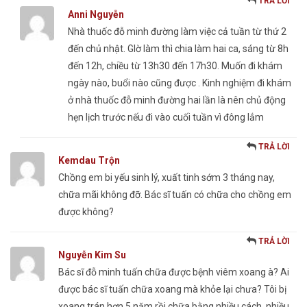
TRẢ LỜI
Anni Nguyễn
Nhà thuốc đỗ minh đường làm việc cả tuần từ thứ 2
đến chủ nhật. GIờ làm thì chia làm hai ca, sáng từ 8h
đến 12h, chiều từ 13h30 đến 17h30. Muốn đi khám
ngày nào, buổi nào cũng được . Kinh nghiệm đi khám
ở nhà thuốc đỗ minh đường hai lần là nên chủ động
hẹn lịch trước nếu đi vào cuối tuần vì đông lắm
TRẢ LỜI
Kemdau Trộn
Chồng em bi yếu sinh lý, xuất tinh sớm 3 tháng nay,
chữa mãi không đỡ. Bác sĩ tuấn có chữa cho chồng em
được không?
TRẢ LỜI
Nguyễn Kim Su
Bác sĩ đỗ minh tuấn chữa được bệnh viêm xoang à? Ai
được bác sĩ tuấn chữa xoang mà khỏe lại chưa? Tôi bị
xoang trán hơn 5 năm rồi chữa bằng nhiều cách, nhiều