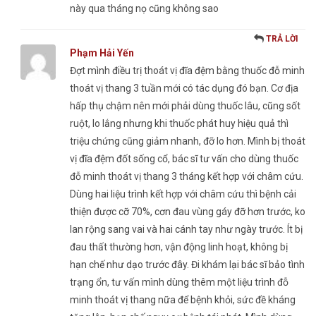
này qua tháng nọ cũng không sao
TRẢ LỜI
Phạm Hải Yến
Đợt mình điều trị thoát vị đĩa đệm bằng thuốc đỗ minh
thoát vị thang 3 tuần mới có tác dụng đó bạn. Cơ địa
hấp thụ chậm nên mới phải dùng thuốc lâu, cũng sốt
ruột, lo lắng nhưng khi thuốc phát huy hiệu quả thì
triệu chứng cũng giảm nhanh, đỡ lo hơn. Mình bị thoát
vị đĩa đệm đốt sống cổ, bác sĩ tư vấn cho dùng thuốc
đỗ minh thoát vị thang 3 tháng kết hợp với châm cứu.
Dùng hai liệu trình kết hợp với châm cứu thì bệnh cải
thiện được cỡ 70%, cơn đau vùng gáy đỡ hơn trước, ko
lan rộng sang vai và hai cánh tay như ngày trước. Ít bị
đau thất thường hơn, vận động linh hoạt, không bị
hạn chế như dạo trước đây. Đi khám lại bác sĩ bảo tình
trạng ổn, tư vấn mình dùng thêm một liệu trình đỗ
minh thoát vị thang nữa để bệnh khỏi, sức đề kháng