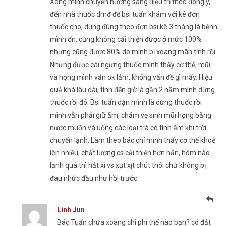
Xong mình chuyển hướng sang điều trị theo đông y,
đến nhà thuốc dmđ để bsi tuấn khám với kê đơn
thuốc cho, dùng đúng theo đơn bsi kê 3 tháng là bệnh
mình ổn, cũng không cải thiện được ở mức 100%
nhưng cũng được 80% do mình bị xoang mãn tính rồi.
Nhưng được cái ngưng thuốc mình thấy cơ thể, mũi
và họng mình vẫn ok lắm, không vấn đề gì mấy. Hiệu
quả khá lâu dài, tính đến giờ là gần 2 năm mình dừng
thuốc rồi đó. Bsi tuấn dặn mình là dừng thuốc rồi
mình vẫn phải giữ ấm, chăm vẹ sinh mũi họng bằng
nước muốn và uống các loại trà có tính ấm khi trời
chuyển lạnh. Làm theo bác chỉ mình thấy cơ thể khoẻ
lên nhiều, chất lượng cs cải thiện hơn hẳn, hôm nào
lạnh quá thì hắt xì vs xụt xịt chút thôi chứ không bị
đau nhức đầu như hồi trước
Linh Jun
Bác Tuấn chữa xoang chi phí thế nào bạn? có đắt