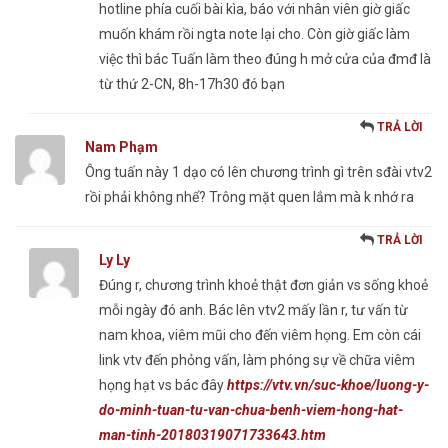
hotline phía cuối bài kìa, báo với nhân viên giờ giấc
muốn khám rồi ngta note lại cho. Còn giờ giấc làm
việc thì bác Tuấn làm theo đúng h mở cửa của đmđ là
từ thứ 2-CN, 8h-17h30 đó bạn
TRẢ LỜI
Nam Phạm
Ông tuấn này 1 dạo có lên chương trình gì trên sđài vtv2
rồi phải không nhể? Trông mặt quen lắm mà k nhớ ra
TRẢ LỜI
Ly Ly
Đúng r, chương trình khoẻ thật đơn giản vs sống khoẻ
mỗi ngày đó anh. Bác lên vtv2 mấy lần r, tư vấn từ
nam khoa, viêm mũi cho đến viêm họng. Em còn cái
link vtv đến phỏng vấn, làm phóng sự về chữa viêm
họng hạt vs bác đây
https://vtv.vn/suc-khoe/luong-y-
do-minh-tuan-tu-van-chua-benh-viem-hong-hat-
man-tinh-20180319071733643.htm