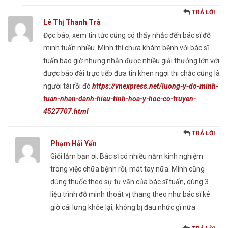
TRẢ LỜI
Lê Thị Thanh Trà
Đọc báo, xem tin tức cũng có thấy nhắc đến bác sĩ đỗ
minh tuấn nhiều. Mình thì chưa khám bệnh với bác sĩ
tuấn bao giờ nhưng nhận được nhiều giải thưởng lớn với
được báo đài trực tiếp đưa tin khen ngợi thi chắc cũng là
người tài rồi đó
https://vnexpress.net/luong-y-do-minh-
tuan-nhan-danh-hieu-tinh-hoa-y-hoc-co-truyen-
4527707.html
TRẢ LỜI
Phạm Hải Yến
Giỏi lắm bạn ơi. Bác sĩ có nhiều năm kinh nghiệm
trong việc chữa bệnh rồi, mát tay nữa. Mình cũng
dùng thuốc theo sự tư vấn của bác sĩ tuấn, dùng 3
liệu trình đỗ minh thoát vị thang theo như bác sĩ kê
giờ cái lưng khỏe lại, không bị đau nhức gì nữa