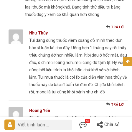
loại thuốc mà khôngkhỏi. Đang tính thử điều trị bằng
thuốc đôg y xem có khả quan hơn không
TRẢ LỜI
Như Thủy
Tui đang dùng thuốc viêm xoang đỗ minh theo đơn
bác sĩ tuấn kê cho đây. Uống hơn 1 tháng nay rồi thấy
triệu chứng đỡ hơn nhiều lắm. Ít bị đau ở hốc mắt, đau
đầu, dịch mũi loãng hơn, mũi cũng đỡ tậm tịt. Hy vọng
dùng hết liệu trình la khỏi hẳn chứ khổ sở với bệnh
lắm. Tui mua thuốc là coi fb của diễn viên hoa thúy về
thuốc này do bác sĩ tuấn kê đơn đó. Chị đó khỏi bệnh
rồi, mong là tui cũng khỏi bệnh như chị đó
TRẢ LỜI
Hoàng Yến
Thuốc xoang đỗ minh chữa ok mà. Bạn mình bị
50
Chia sẻ
Viết bình luận ...
xoang chữa thuốc tây không được, đổi qua dùng