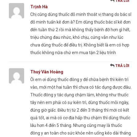
TRẢ LỜI
Trịnh Hà
Chị cũng dùng thuốc đỗ minh thoát vị thang do bác sĩ
đỗ minh tuấn kê đơn à? Em dùng thuốc bác sĩ kê đơn
đến tuần thứ 2 rồi mà không thấy bệnh đỡ hơn gì hết,
triệu chứng đau nhức, khó chịu, cứng vẫn như lúc
chưa dùng thuốc để điều trị. Không biết là em có hợp
thuốc không nữa chứ em mua tận 2 liệu trình
TRẢ LỜI
Thuý Vân Hoàng
Ôi em ơi dùng thuốc đông y để chữa bệnh thì kiên trì
vào, mới một hai tuần thì chưa có tác dụng được đâu.
Thuốc đông y tác dụng chậm lắm, không như thuốc
tây nên em phải có sự kiên trì, dùng thuốc mỗi ngày,
đúng giờ giấc. Điều trị từ 2 đến 3 tháng thì mới có kết
quả tốt, ai mà có cơ địa hấp thu chậm thì dùng thuốc
lâu hơn 4 đến 5 tháng. Nhưng cũng may là thuốc
đông y an toàn cho sức khỏe nên uống kéo dài tháng