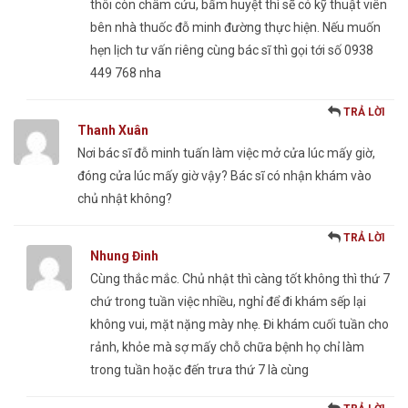
thôi còn châm cứu, bấm huyệt thì sẽ có kỹ thuật viên
bên nhà thuốc đỗ minh đường thực hiện. Nếu muốn
hẹn lịch tư vấn riêng cùng bác sĩ thì gọi tới số 0938
449 768 nha
TRẢ LỜI
Thanh Xuân
Nơi bác sĩ đỗ minh tuấn làm việc mở cửa lúc mấy giờ,
đóng cửa lúc mấy giờ vậy? Bác sĩ có nhận khám vào
chủ nhật không?
TRẢ LỜI
Nhung Đinh
Cùng thắc mắc. Chủ nhật thì càng tốt không thì thứ 7
chứ trong tuần việc nhiều, nghỉ để đi khám sếp lại
không vui, mặt nặng mày nhẹ. Đi khám cuối tuần cho
rảnh, khỏe mà sợ mấy chỗ chữa bệnh họ chỉ làm
trong tuần hoặc đến trưa thứ 7 là cùng