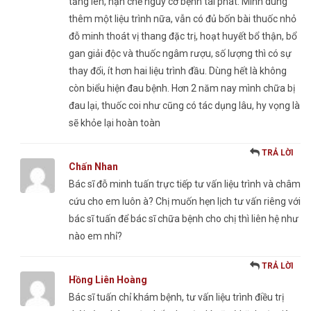
tăng lên, hạn chế nguy cơ bệnh tái phát. Mình dùng
thêm một liệu trình nữa, vẫn có đủ bốn bài thuốc nhỏ
đỗ minh thoát vị thang đặc trị, hoạt huyết bổ thận, bổ
gan giải độc và thuốc ngâm rượu, số lượng thì có sự
thay đổi, ít hơn hai liệu trình đầu. Dùng hết là không
còn biểu hiện đau bệnh. Hơn 2 năm nay mình chữa bị
đau lại, thuốc coi như cũng có tác dụng lâu, hy vọng là
sẽ khỏe lại hoàn toàn
TRẢ LỜI
Chấn Nhan
Bác sĩ đỗ minh tuấn trực tiếp tư vấn liệu trình và châm
cứu cho em luôn à? Chị muốn hẹn lịch tư vấn riêng với
bác sĩ tuấn để bác sĩ chữa bệnh cho chị thì liên hệ như
nào em nhỉ?
TRẢ LỜI
Hồng Liên Hoàng
Bác sĩ tuấn chỉ khám bệnh, tư vấn liệu trình điều trị