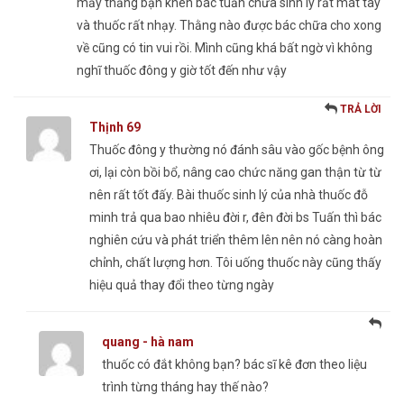
mấy thằng bạn khen bác tuấn chữa sinh lý rất mát tay
và thuốc rất nhạy. Thằng nào được bác chữa cho xong
về cũng có tin vui rồi. Mình cũng khá bất ngờ vì không
nghĩ thuốc đông y giờ tốt đến như vậy
TRẢ LỜI
Thịnh 69
Thuốc đông y thường nó đánh sâu vào gốc bệnh ông
ơi, lại còn bồi bổ, nâng cao chức năng gan thận từ từ
nên rất tốt đấy. Bài thuốc sinh lý của nhà thuốc đỗ
minh trả qua bao nhiêu đời r, đên đời bs Tuấn thì bác
nghiên cứu và phát triển thêm lên nên nó càng hoàn
chỉnh, chất lượng hơn. Tôi uống thuốc này cũng thấy
hiệu quả thay đổi theo từng ngày
quang - hà nam
thuốc có đắt không bạn? bác sĩ kê đơn theo liệu
trình từng tháng hay thế nào?