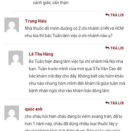
cảnh giác, cẩn thận
TRẢ LỜI
Trung Hiếu
Nhà thuốc đỗ minh đường có 2 chi nhánh ở HN và HCM
như kia thì bác Tuấn làm việc ở chi nhánh nào ạ?
TRẢ LỜI
Lê Thu Hằng
Bs Tuấn hiện đang làm việc tại chi nhánh Hà Nội nha
bạn. Tuần trước mình vừa mới qua 37a Văn Cao để
bác khám mề đay cho đây. Không biết các hôm khác
như nào nhưng hôm mình đến khám là giữa tuần mà
bệnh nhân ngồi chờ vào khám bác đông lắm
TRẢ LỜI
quốc anh
cho cháu hỏi hiện cháu đang bị viêm xoang trán, đã bị
hơn 1 năm nay, cháu đã dùng nhiều loại thuốc tây y
nhưng không khỏi dứt điểm được. Bác sỹ tư vấn giúp