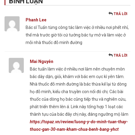
BÌNH LUẬN
TRẢ LỜI
Phanh Lee
Bác sĩ Tuấn từng công tác làm việc ở nhiều nơi phết nhỉ,
thế mà trước giờ tôi cứ tưởng bác tự mở và làm việc ở
mỗi nhà thuốc đỗ minh đường
TRẢ LỜI
Mai Nguyễn
Bác tuấn làm việc ở nhiều nơi lắm nên chuyên môn
bác dày dặn, giỏi, khám với bác em cực kì yên tâm.
Nhà thuốc đỗ minh đường là bác thừa kế lại từ dòng
họ đỗ minh, kiểu cha truyền con nối đó chị. Các bài
thuốc của dòng họ bác cũng tiếp thu và nghiên cứu,
phát triển thêm lên á. Link này tổng hợp 1 loạt các
thành tựu của bác đây chị này, đáng ngưỡng mộ lắm
https://topaz.vn/review/luong-y-do-minh-tuan-thay-
thuoc-gan-30-nam-kham-chua-benh-bang-yhct