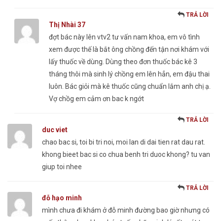
TRẢ LỜI
Thị Nhài 37
đợt bác này lên vtv2 tư vấn nam khoa, em vô tình
xem được thế là bắt ông chồng đến tận nơi khám với
lấy thuốc về dùng. Dùng theo đơn thuốc bác kê 3
tháng thôi mà sinh lý chồng em lên hẳn, em đậu thai
luôn. Bác giỏi mà kê thuốc cũng chuẩn lắm anh chị ạ.
Vợ chồg em cảm ơn bac k ngớt
TRẢ LỜI
duc viet
chao bac si, toi bi tri noi, moi lan di dai tien rat dau rat.
khong bieet bac si co chua benh tri duoc khong? tu van
giup toi nhee
TRẢ LỜI
đỗ hạo minh
mình chưa đi khám ở đỗ minh đường bao giờ nhưng có