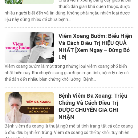
Chữa viêm xoang bằng cây giao là bài
thuốc dân gian khá quen thuộc, được
nhiều người biết đến và tin dùng. Không phải ngẫu nhiên loại dược
liệu này dùng nhiều để chữa bệnh…
Viêm Xoang Bướm: Biểu Hiện
Và Cách Điều Trị HIỆU QUẢ
NHẤT [Xem Ngay – Đừng Bỏ
Lỡ]
Viêm xoang bướm là một trong những loại viêm xoang phổ biến
nhất hiện nay. Khi chuyển sang giai đoạn mạn tính, bệnh lý này có
thể dẫn đến nhiều biến chứng khó lường. Bệnh…
Bệnh Viêm Đa Xoang: Triệu
Chứng Và Cách Điều Trị
ĐƯỢC CHUYÊN GIA GHI
NHẬN
Bệnh viêm đa xoang là thuật ngữ mô tả tình trạng tất cả các xoang
ở đầu đều bị nhiễm trùng. Viêm đa xoang có thể tự khỏi, tuy nhiên