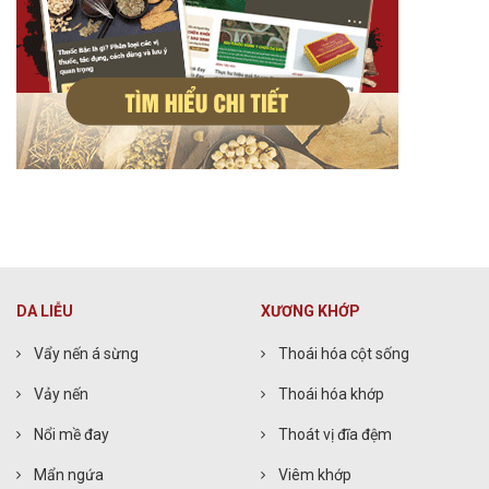
DA LIỄU
XƯƠNG KHỚP
Vẩy nến á sừng
Thoái hóa cột sống
Vảy nến
Thoái hóa khớp
Nổi mề đay
Thoát vị đĩa đệm
Mẩn ngứa
Viêm khớp