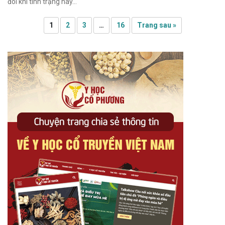
đôi khi tình trạng này…
1
2
3
…
16
Trang sau »