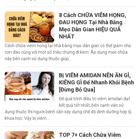
8 Cách CHỮA VIÊM HỌNG,
ĐAU HỌNG Tại Nhà Bằng
Mẹo Dân Gian HIỆU QUẢ
NHẤT
Cách chữa viêm họng tại nhà bằng mẹo dân gian có thể giảm nhẹ
cơn đau cùng với một số triệu chứng đi kèm. Áp dụng mẹo chữa
này bên cạnh sử dụng thuốc giúp…
Bị VIÊM AMIDAN NÊN ĂN GÌ,
KIÊNG GÌ Để Nhanh Khỏi Bệnh
[Đừng Bỏ Qua]
Để quá trình điều trị viêm amidan đạt
kết quả tốt nhất, bên cạnh việc sử
dụng thuốc thì người bệnh cần xây dựng chế độ dinh dưỡng hợp lý,
khoa học. Vậy bị viêm…
TOP 7+ Cách Chữa Viêm