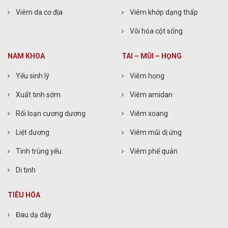
Viêm da cơ địa
Viêm khớp dạng thấp
Vôi hóa cột sống
NAM KHOA
TAI – MŨI – HỌNG
Yếu sinh lý
Viêm họng
Xuất tinh sớm
Viêm amidan
Rối loạn cương dương
Viêm xoang
Liệt dương
Viêm mũi dị ứng
Tinh trùng yếu
Viêm phế quản
Di tinh
TIÊU HÓA
Đau dạ dày