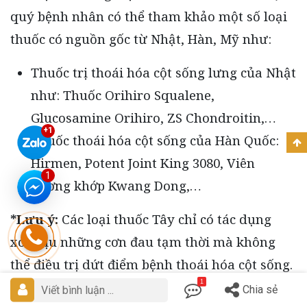
quý bệnh nhân có thể tham khảo một số loại
thuốc có nguồn gốc từ Nhật, Hàn, Mỹ như:
Thuốc trị thoái hóa cột sống lưng của Nhật
như: Thuốc Orihiro Squalene,
Glucosamine Orihiro, ZS Chondroitin,…
Thuốc thoái hóa cột sống của Hàn Quốc:
Hirmen, Potent Joint King 3080, Viên
1
xương khớp Kwang Dong,…
*Lưu ý:
Các loại thuốc Tây chỉ có tác dụng
xoa dịu những cơn đau tạm thời mà không
thể điều trị dứt điểm bệnh thoái hóa cột sống.
1
Người bệnh không nên lạm dụng thuốc, cần
Chia sẻ
Viết bình luận ...