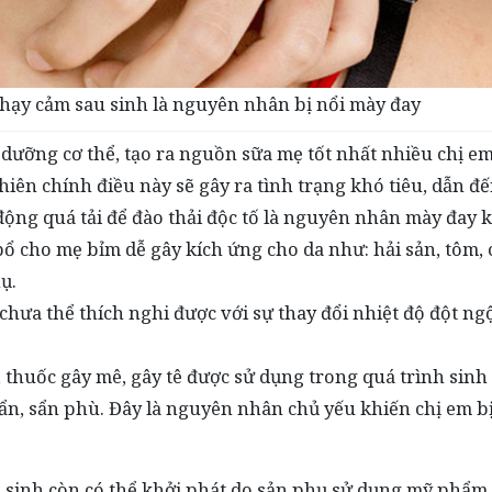
a nhạy cảm sau sinh là nguyên nhân bị nổi mày đay
ưỡng cơ thể, tạo ra nguồn sữa mẹ tốt nhất nhiều chị em
iên chính điều này sẽ gây ra tình trạng khó tiêu, dẫn đ
động quá tải để đào thải độc tố là nguyên nhân mày đay 
ổ cho mẹ bỉm dễ gây kích ứng cho da như: hải sản, tôm, 
hụ.
chưa thể thích nghi được với sự thay đổi nhiệt độ đột ng
 thuốc gây mê, gây tê được sử dụng trong quá trình sinh
mẩn, sẩn phù. Đây là nguyên nhân chủ yếu khiến chị em bị
u sinh còn có thể khởi phát do sản phụ sử dụng mỹ phẩm