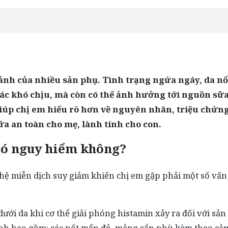
ảnh của nhiều sản phụ. Tình trạng ngứa ngáy, da nổ
ác khó chịu, mà còn có thể ảnh hưởng tới nguồn sữa
 giúp chị em hiểu rõ hơn về nguyên nhân, triệu chứn
hữa an toàn cho mẹ, lành tính cho con.
 có nguy hiểm không?
i, hệ miễn dịch suy giảm khiến chị em gặp phải một số vấn
dưới da khi cơ thể giải phóng histamin xảy ra đối với sả
bệnh bao gồm: các nốt mẩn đỏ, mảng sẩn phù kèm theo cả