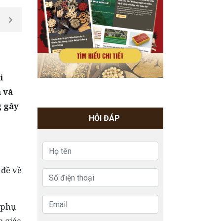
i
 và
g gây
HỎI ĐÁP
 đề về
n phụ
m giác