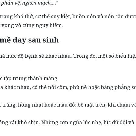
ốc phản vệ, nghẽn mạch,…
”
 trạng khó thở, cơ thể suy kiệt, buồn nôn và nôn cần đượ
tử vong vô cùng nguy hiểm.
 mề đay sau sinh
 mà mức độ bệnh sẽ khác nhau. Trong đó, một số biểu hiệ
ặc tập trung thành mảng
a khác nhau, có thể nổi cộm, phù nề hoặc bằng phẳng so
 trắng, hồng nhạt hoặc màu đỏ; bề mặt trên, khi chạm v
óng rát khó chịu. Những cơn ngứa lúc nhẹ, lúc dữ dội và