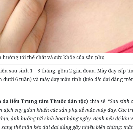
 hưởng tới thể chất và sức khỏe của sản phụ
iện sau sinh 1 – 3 tháng, gồm 2 giai đoạn: Mày đay cấp tí
 dưới 6 tuần) và mày đay mãn tính (kéo dài dai dẳng trê
 da liễu Trung tâm Thuốc dân tộc)
chia sẻ: “
Sau sinh c
iễn dịch suy giảm khiến các sản phụ dễ mắc mày đay. Các tr
chịu, ảnh hưởng tới sinh hoạt hằng ngày. Bệnh nếu để lâu 
 sang thể mãn kéo dài dai dẳng gây nhiều biến chứng: mất