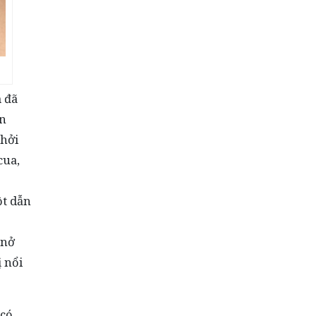
 đã
ến
khởi
cua,
ột dẫn
 nở
 nổi
 có