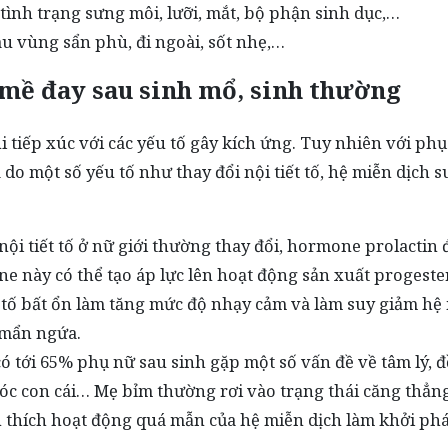
tình trạng sưng môi, lưỡi, mắt, bộ phận sinh dục,…
u vùng sẩn phù, đi ngoài, sốt nhẹ,…
mề đay sau sinh mổ, sinh thường
 tiếp xúc với các yếu tố gây kích ứng. Tuy nhiên với ph
do một số yếu tố như thay đổi nội tiết tố, hệ miễn dịch s
nội tiết tố ở nữ giới thường thay đổi, hormone prolactin 
ne này có thể tạo áp lực lên hoạt động sản xuất progest
t tố bất ổn làm tăng mức độ nhạy cảm và làm suy giảm hệ
y mẩn ngứa.
ó tới 65% phụ nữ sau sinh gặp một số vấn đề về tâm lý, 
sóc con cái… Mẹ bỉm thường rơi vào trạng thái căng thẳn
 thích hoạt động quá mẫn của hệ miễn dịch làm khởi phá