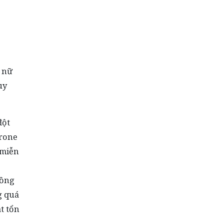
ụ nữ
uy
đột
erone
 miễn
đồng
g quá
t tổn