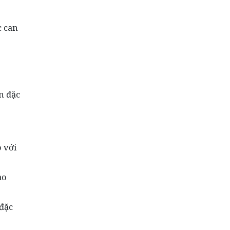
c can
n đặc
 với
ào
 đặc