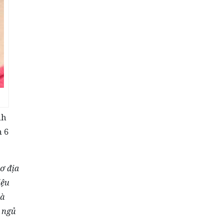
nh
n 6
ơ địa
iệu
và
 ngủ