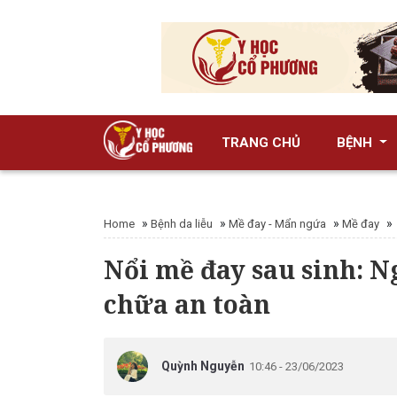
TRANG CHỦ
BỆNH
»
»
»
»
Home
Bệnh da liễu
Mề đay - Mẩn ngứa
Mề đay
Nổi mề đay sau sinh: N
chữa an toàn
Quỳnh Nguyễn
10:46 - 23/06/2023