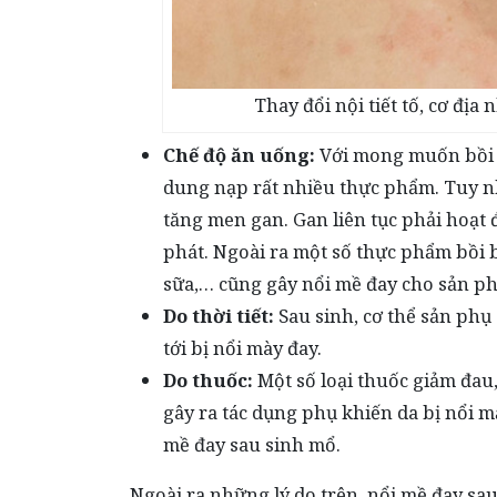
Thay đổi nội tiết tố, cơ đị
Chế độ ăn uống:
Với mong muốn bồi d
dung nạp rất nhiều thực phẩm. Tuy nh
tăng men gan. Gan liên tục phải hoạt 
phát. Ngoài ra một số thực phẩm bồi b
sữa,… cũng gây nổi mề đay cho sản p
Do thời tiết:
Sau sinh, cơ thể sản phụ 
tới bị nổi mày đay.
Do thuốc:
Một số loại thuốc giảm đau,
gây ra tác dụng phụ khiến da bị nổi 
mề đay sau sinh mổ.
Ngoài ra những lý do trên, nổi mề đay sa