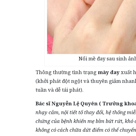
Nổi mề đay sau sinh ảnh
Thông thường tình trạng
mày đay
xuất h
(khởi phát đột ngột và thuyên giảm nhanh
tuần và dễ tái phát).
Bác sĩ Nguyễn Lệ Quyên ( Trưởng khoa
nhạy cảm, nội tiết tố thay đổi, hệ thống m
chứng của bệnh khiến mẹ bỉm bứt rứt, khó 
không có cách chữa dứt điểm có thể chuyển