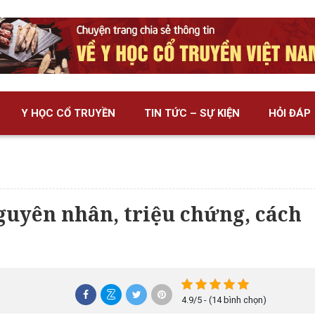
Y HỌC CỔ TRUYỀN
TIN TỨC – SỰ KIỆN
HỎI ĐÁP
guyên nhân, triệu chứng, cách
4.9/5 - (14 bình chọn)