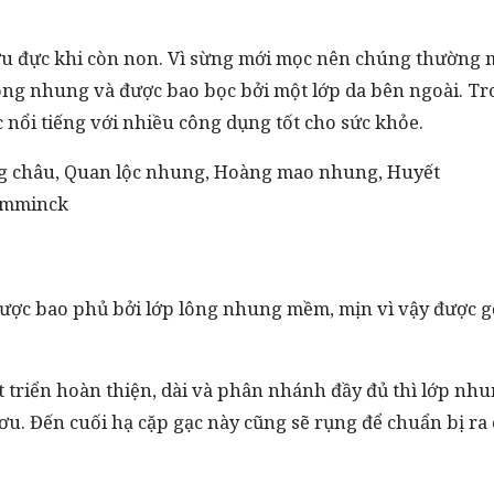
ơu đực khi còn non. Vì sừng mới mọc nên chúng thường
ông nhung và được bao bọc bởi một lớp da bên ngoài. T
c nổi tiếng với nhiều công dụng tốt cho sức khỏe.
ong châu, Quan lộc nhung, Hoàng mao nhung, Huyết
emminck
ược bao phủ bởi lớp lông nhung mềm, mịn vì vậy được gọ
 triển hoàn thiện, dài và phân nhánh đầy đủ thì lớp nh
ơu. Đến cuối hạ cặp gạc này cũng sẽ rụng để chuẩn bị ra