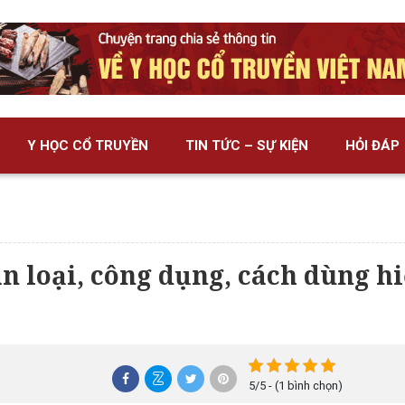
Y HỌC CỔ TRUYỀN
TIN TỨC – SỰ KIỆN
HỎI ĐÁP
 loại, công dụng, cách dùng h
5/5 - (1 bình chọn)