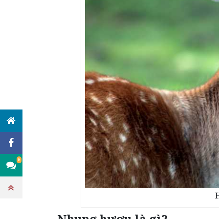
0
Nhung hươu là gì?