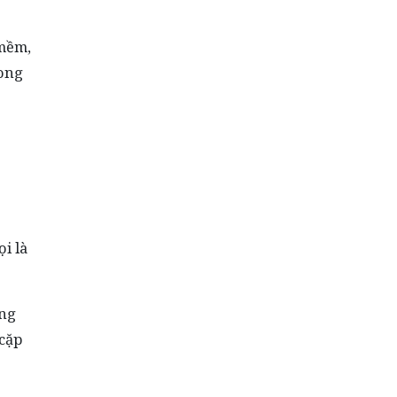
 mềm,
rong
i là
ung
 cặp