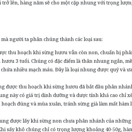
 trở lên, hàng năm sẽ cho một cặp nhung với trọng lượn
mà người ta phân chúng thành các loại sau:
ợc thu hoạch khi sừng hươu vẫn còn non, chuẩn bị phâ
 hươu 3 tuổi. Chúng có đặc điểm là thân nhung ngắn, m
chứa nhiều mạch máu. Đây là loại nhung được quý và ư
ng được thu hoạch khi sừng hươu đã bắt đầu phân nhánh
ng này có giá trị dinh dưỡng và dược tính khá cao chỉ x
u hoạch đúng và mùa xuân, tránh sừng già làm mất hàm 
hung được lấy khi sừng non chưa phân nhánh của những
Khi sấy khô chúng chỉ có trọng lượng khoảng 40-50g, hà