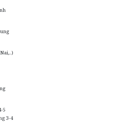
inh
hung
ai,..)
ung
4-5
ng 3-4