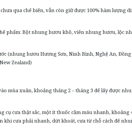
 chưa qua chế biến, vẫn còn giữ được 100% hàm lượng d
 chế phẩm: Bột nhung hươu khô, viên nhung hươu, lộc n
nước (nhung hươu Hương Sơn, Ninh Bình, Nghệ An, Đồng N
 New Zealand)
ào mùa xuân, khoảng tháng 2 – tháng 3 để lấy được nh
g cụ cưa thật sắc, một ít thuốc cầm máu nhanh, khoảng 
ện khi cưa phải nhanh, dứt khoát, cưa từ chỗ cách đế nhu