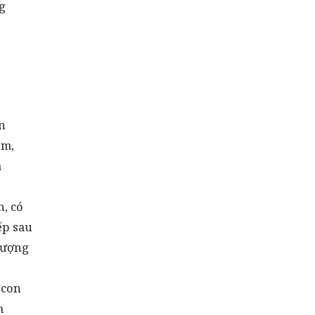
g
n
ềm,
a
, có
ếp sau
lượng
 con
m