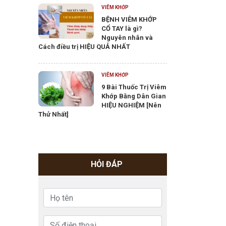
VIÊM KHỚP
BỆNH VIÊM KHỚP
CỔ TAY là gì?
Nguyên nhân và
Cách điều trị HIỆU QUẢ NHẤT
VIÊM KHỚP
9 Bài Thuốc Trị Viêm
Khớp Bằng Dân Gian
HIỆU NGHIỆM [Nên
Thử Nhất]
HỎI ĐÁP