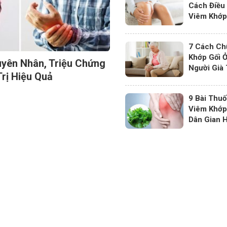
Cách Điều 
Viêm Khớ
7 Cách Ch
Khớp Gối 
yên Nhân, Triệu Chứng
Người Già
rị Hiệu Quả
9 Bài Thuố
Viêm Khớp
Dân Gian 