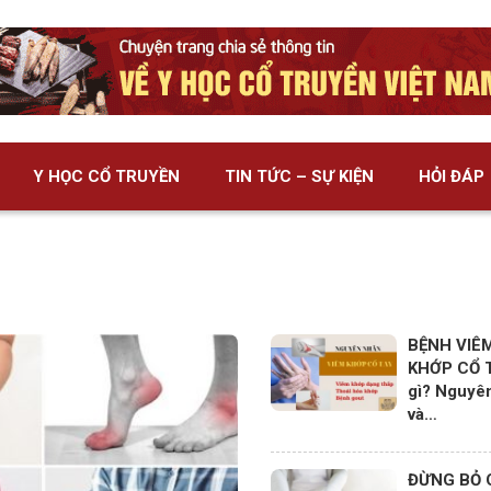
Y HỌC CỔ TRUYỀN
TIN TỨC – SỰ KIỆN
HỎI ĐÁP
BỆNH VIÊ
KHỚP CỔ T
gì? Nguyê
và…
ĐỪNG BỎ 