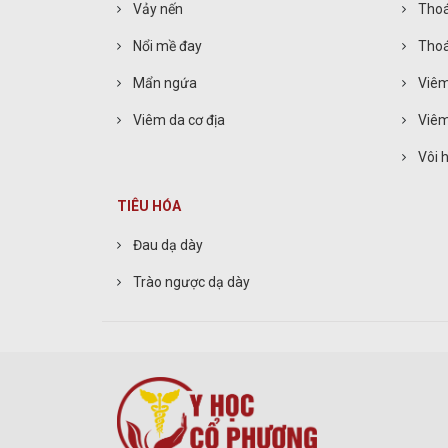
Vảy nến
Thoá
Nổi mề đay
Thoá
Mẩn ngứa
Viêm
Viêm da cơ địa
Viêm
Vôi 
TIÊU HÓA
Đau dạ dày
Trào ngược dạ dày