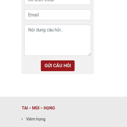
GỬI CÂU HỎI
TAI – MŨI – HỌNG
Viêm họng