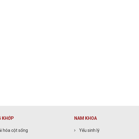
 KHỚP
NAM KHOA
i hóa cột sống
Yếu sinh lý