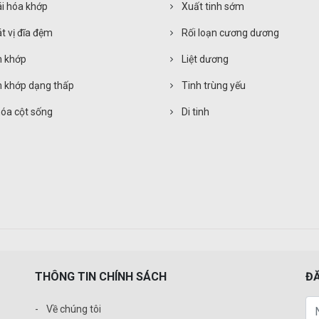
i hóa khớp
Xuất tinh sớm
t vị đĩa đệm
Rối loạn cương dương
 khớp
Liệt dương
 khớp dạng thấp
Tinh trùng yếu
hóa cột sống
Di tinh
THÔNG TIN CHÍNH SÁCH
ĐĂ
Về chúng tôi