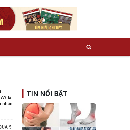
M
TIN NỔI BẬT
AY là
n nhân
QUA 5