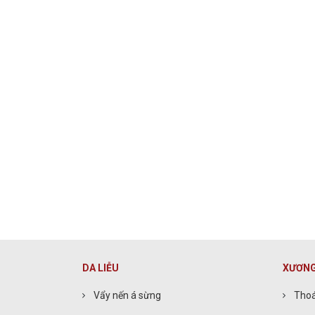
DA LIỄU
XƯƠNG
Vẩy nến á sừng
Thoá