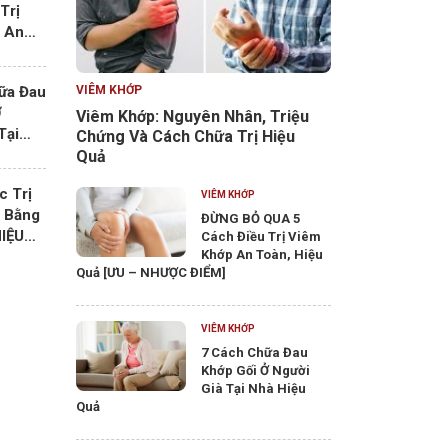
Trị
p An…
ữa Đau
VIÊM KHỚP
Ở
Viêm Khớp: Nguyên Nhân, Triệu
 Tại…
Chứng Và Cách Chữa Trị Hiệu
Quả
c Trị
VIÊM KHỚP
 Bằng
ĐỪNG BỎ QUA 5
HIỆU…
Cách Điều Trị Viêm
Khớp An Toàn, Hiệu
Quả [ƯU – NHƯỢC ĐIỂM]
VIÊM KHỚP
7 Cách Chữa Đau
Khớp Gối Ở Người
Già Tại Nhà Hiệu
Quả